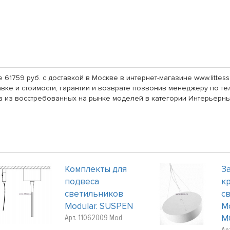
е 61759 руб. с доставкой в Москве в интернет-магазине www.litte
ке и стоимости, гарантии и возврате позвонив менеджеру по тел
на из восстребованных на рынке моделей в категории Интерьерны
Комплекты для
З
подвеса
к
светильников
с
Modular. SUSPEN
M
Арт. 11062009 Mod
M