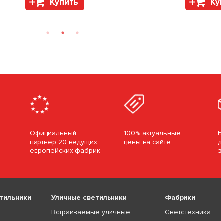
Купить
Ку
Официальный
100% актуальные
партнер 20 ведущих
цены на сайте
европейских фабрик
тильники
Уличные светильники
Фабрики
Встраиваемые уличные
Светотехника