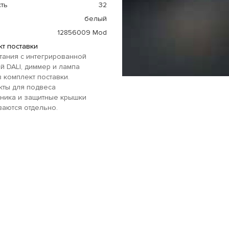
ть
32
белый
12856009 Mod
т поставки
тания с интегрированной
й DALI, диммер и лампа
в комплект поставки.
кты для подвеса
ьника и защитные крышки
аются отдельно.