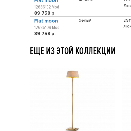
Flat moon
Люм
12686132 Mod
89 758 р.
Flat moon
белый
2G11
Люм
12686109 Mod
89 758 р.
ЕЩЕ ИЗ ЭТОЙ КОЛЛЕКЦИИ