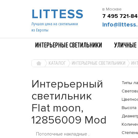
LITTESS
в Москве
7 495 721-84
info@littess.
Лучшая цена на светильники
из Европы
ИНТЕРЬЕРНЫЕ СВЕТИЛЬНИКИ
УЛИЧНЫЕ 
КАТАЛОГ
ИНТЕРЬЕРНЫЕ СВЕТИЛЬНИКИ
ИН
Интерьерный
Типы л
Светов
светильник
Цветно
Flat moon,
Высота
12856009 Mod
Диамет
Количе
Степень
Потолочные накладные ,