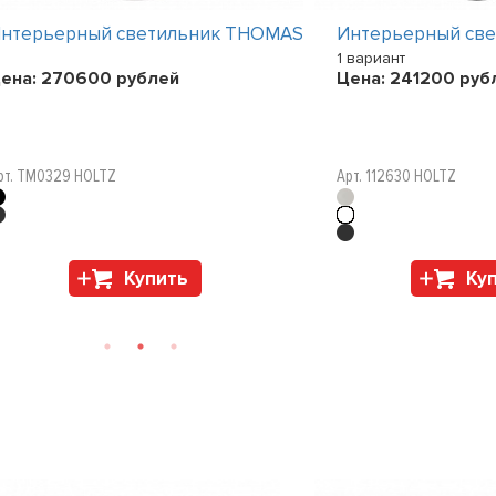
нтерьерный светильник THOMAS
Интерьерный св
1 вариант
ена:
270600
рублей
Цена:
241200
руб
рт. TM0329 HOLTZ
Арт. 112630 HOLTZ
Купить
Ку