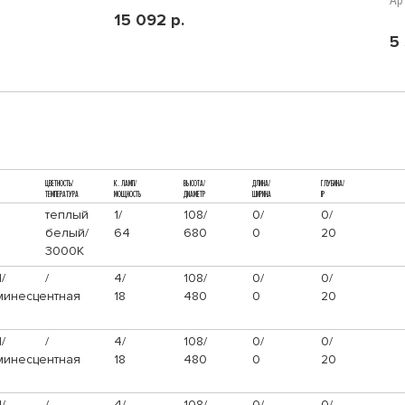
Ар
15 092 р.
5
ЦВЕТНОСТЬ/
К. ЛАМП/
ВЫСОТА/
ДЛИНА/
ГЛУБИНА/
ТЕМПЕРАТУРА
МОЩНОСТЬ
ДИАМЕТР
ШИРИНА
IP
теплый
1/
108/
0/
0/
белый/
64
680
0
20
3000К
/
/
4/
108/
0/
0/
инесцентная
18
480
0
20
/
/
4/
108/
0/
0/
инесцентная
18
480
0
20
/
/
4/
108/
0/
0/