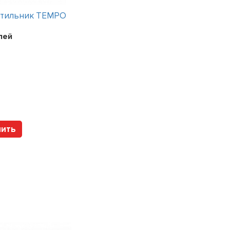
етильник TEMPO
Интерьерный светильник TEMPO
лей
Цена:
241200
рублей
Арт. 112317 HOLTZ
пить
Купить