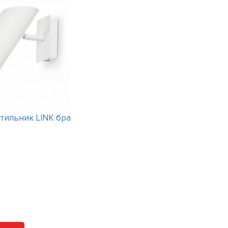
тильник LINK бра
Интерьерный светильник Pin
15 вариантов
Цена:
49800
рублей
Арт. 1690-04-10 Vib