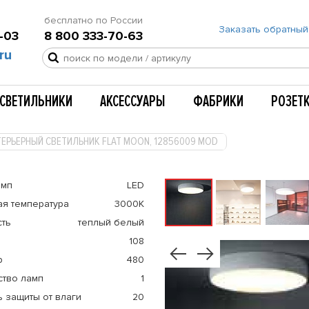
бесплатно по России
Заказать обратный
-03
8 800 333-70-63
ru
СВЕТИЛЬНИКИ
АКСЕССУАРЫ
ФАБРИКИ
РОЗЕТ
ТЕРЬЕРНЫЙ СВЕТИЛЬНИК FLAT MOON, 12856009 MOD
амп
LED
ая температура
3000К
сть
теплый белый
108
р
480
ство ламп
1
 защиты от влаги
20