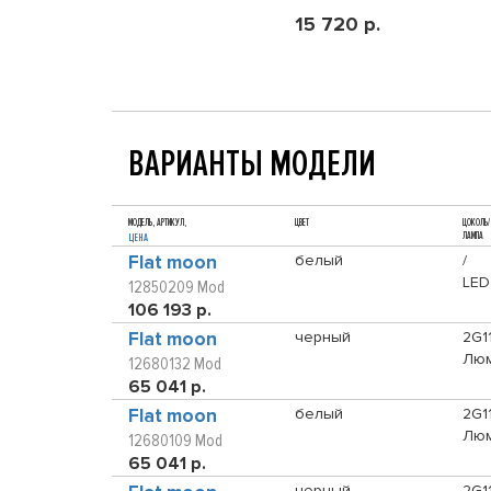
15 720 р.
ВАРИАНТЫ МОДЕЛИ
МОДЕЛЬ, АРТИКУЛ,
ЦВЕТ
ЦОКОЛЬ/
ЛАМПА
ЦЕНА
Flat moon
белый
/
LED
12850209 Mod
106 193 р.
Flat moon
черный
2G11
Люм
12680132 Mod
65 041 р.
Flat moon
белый
2G11
Люм
12680109 Mod
65 041 р.
черный
2G11