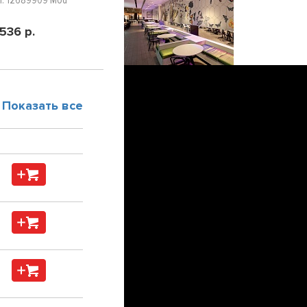
т. 12689909 Mod
 536 р.
Показать все