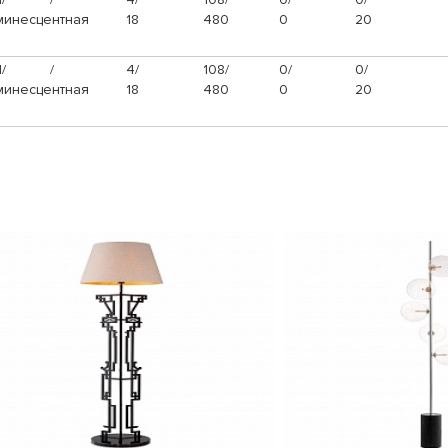
инесцентная
18
480
0
20
/
/
4/
108/
0/
0/
инесцентная
18
480
0
20