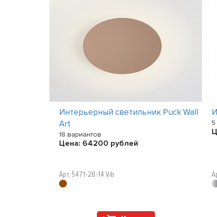
ник MEDO
Интерьерный светильник Puck Wall
И
Art
5
Ц
18 вариантов
Цена:
64200
рублей
Арт. 5471-28-14 Vib
А