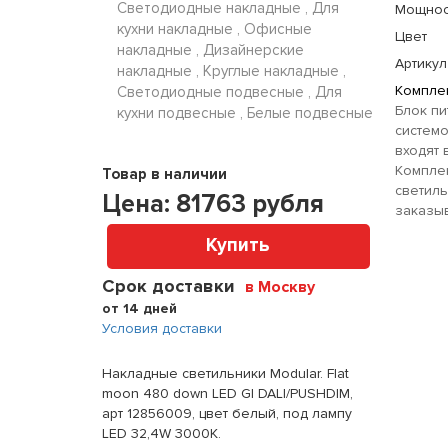
Светодиодные накладные , Для
Мощнос
кухни накладные , Офисные
Цвет
накладные , Дизайнерские
Артикул
накладные , Круглые накладные ,
Комплек
Светодиодные подвесные , Для
Блок пи
кухни подвесные , Белые подвесные
системо
входят 
Компле
Товар в наличии
светил
Цена:
81763
рубля
заказыв
Купить
Срок доставки
в Москву
от 14 дней
Условия доставки
Накладные светильники Modular. Flat
moon 480 down LED GI DALI/PUSHDIM,
арт 12856009, цвет белый, под лампу
LED 32,4W 3000K.