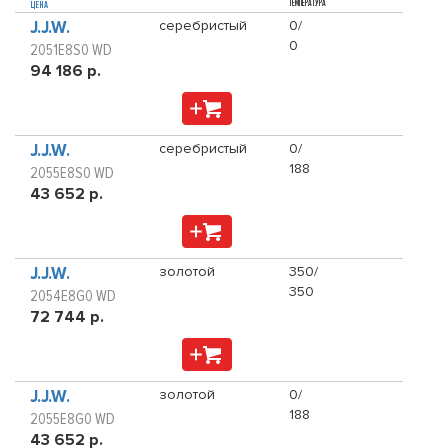
ТЕМПЕРАТУРА
ЦЕНА
J.J.W.
серебристый
0/
0
2051E8S0 WD
94 186 р.
J.J.W.
серебристый
0/
188
2055E8S0 WD
43 652 р.
J.J.W.
золотой
350/
350
2054E8G0 WD
72 744 р.
J.J.W.
золотой
0/
188
2055E8G0 WD
43 652 р.