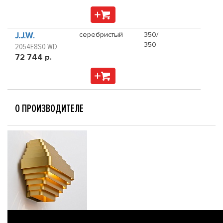
J.J.W.
серебристый
350/
350
2054E8S0 WD
72 744 р.
О ПРОИЗВОДИТЕЛЕ