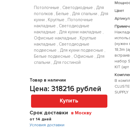
Мощнос
Потолочные , Светодиодные , Для
Цвет
потолков , Белые , Для спальни , Для
Артикул
кухни , Круглые , Потолочные
накладные , Светодиодные
Примеч
накладные , Для кухни накладные ,
Наклад
Офисные накладные , Круглые
использ
(нужен
накладные , Светодиодные
18,3m (а
подвесные , Для кухни подвесные ,
встраи
Белые подвесные , Офисные , Для
набор 
спальни , Для гостиной
KIT (арт
Комплек
Товар в наличии
В компл
CLUSTE
Цена:
318216
рублей
SUPPLY 
Купить
Срок доставки
в Москву
от 14 дней
Условия доставки