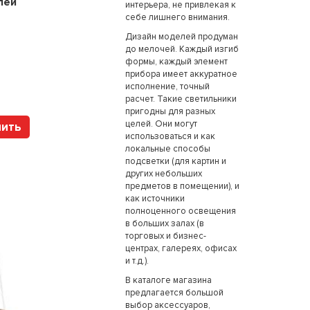
лей
Цена:
241200
рублей
интерьера, не привлекая к
себе лишнего внимания.
Дизайн моделей продуман
до мелочей. Каждый изгиб
формы, каждый элемент
Арт. 112317 HOLTZ
прибора имеет аккуратное
исполнение, точный
расчет. Такие светильники
пригодны для разных
целей. Они могут
пить
Купить
использоваться и как
локальные способы
подсветки (для картин и
других небольших
предметов в помещении), и
как источники
полноценного освещения
в больших залах (в
торговых и бизнес-
центрах, галереях, офисах
и т.д.).
В каталоге магазина
предлагается большой
выбор аксессуаров,