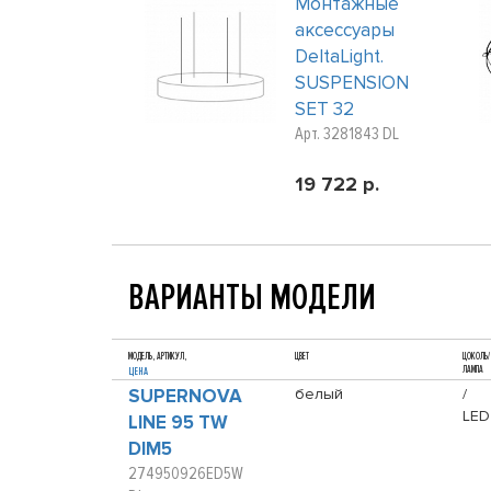
Монтажные
аксессуары
DeltaLight.
SUSPENSION
SET 32
Арт. 3281843 DL
19 722 р.
ВАРИАНТЫ МОДЕЛИ
МОДЕЛЬ, АРТИКУЛ,
ЦВЕТ
ЦОКОЛЬ/
ЛАМПА
ЦЕНА
SUPERNOVA
белый
/
LED
LINE 95 TW
DIM5
274950926ED5W