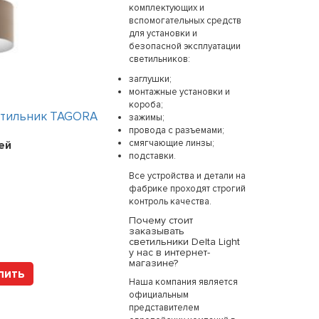
комплектующих и
вспомогательных средств
для установки и
безопасной эксплуатации
светильников:
заглушки;
монтажные установки и
короба;
етильник TAGORA
Интерьерный светильник KALIFA
зажимы;
провода с разъемами;
19 вариантов
смягчающие линзы;
ей
Цена:
46599
рублей
подставки.
Все устройства и детали на
фабрике проходят строгий
контроль качества.
Арт. 181590M Art
Почему стоит
заказывать
светильники Delta Light
у нас в интернет-
магазине?
пить
Купить
Наша компания является
официальным
представителем