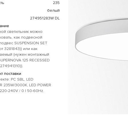
ть
235
белый
274951283W DL
ание
ной светильник можно
овать, как подвесной
 подвес SUSPENSION SET
рт 3281843)) или как
ваемый (нужен монтажный
SUPERNOVA 125 RECESSED
 274941310)).
т поставки
екте: PC SBL, LED
R 235W/3000K, LED POWER
220-240V / 0 | 50-60Hz.