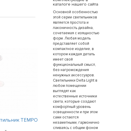
каталоге нашего сайта
Основной особенностью
этой серии светильников
является простота и
лаконичность дизайна,
сочетаемая с изящностью
форм. Любая модель
представляет собой
компактное изделие, в
котором каждая деталь
имеет свой
функциональный смысл,
без нагромождения
ненужных аксессуаров.
Светильники Delta Light в
любом помещении
выглядят как
естественные источники
света, которые создают
комфортный уровень
освещенности и при этом
сами остаются
етильник TEMPO
Интерьерный светильник TEMPO
незаметными, гармонично
сливаясь с общим фоном