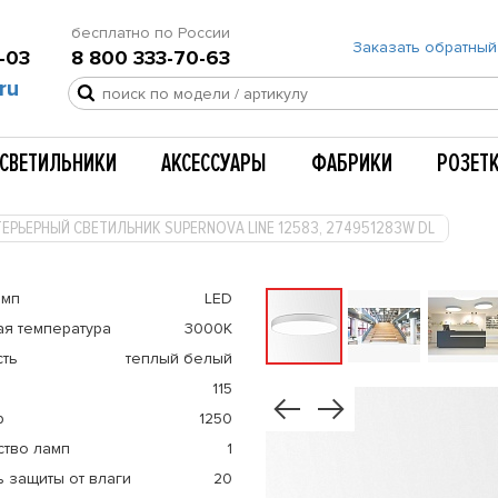
бесплатно по России
Заказать обратный
-03
8 800 333-70-63
ru
СВЕТИЛЬНИКИ
АКСЕССУАРЫ
ФАБРИКИ
РОЗЕТ
ЕРЬЕРНЫЙ СВЕТИЛЬНИК SUPERNOVA LINE 12583, 274951283W DL
амп
LED
ая температура
3000К
сть
теплый белый
115
р
1250
ство ламп
1
 защиты от влаги
20