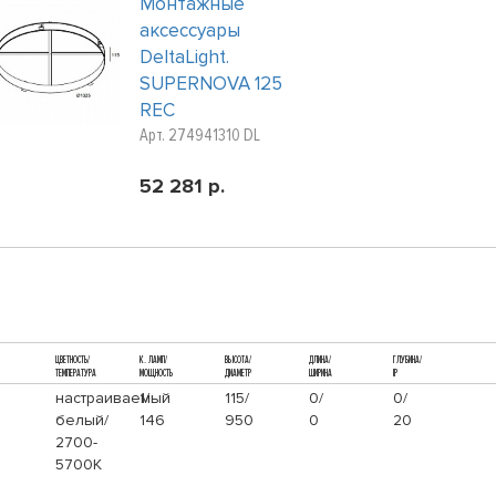
Монтажные
аксессуары
DeltaLight.
SUPERNOVA 125
REC
Арт. 274941310 DL
52 281 р.
ЦВЕТНОСТЬ/
К. ЛАМП/
ВЫСОТА/
ДЛИНА/
ГЛУБИНА/
ТЕМПЕРАТУРА
МОЩНОСТЬ
ДИАМЕТР
ШИРИНА
IP
настраиваемый
1/
115/
0/
0/
белый/
146
950
0
20
2700-
5700K