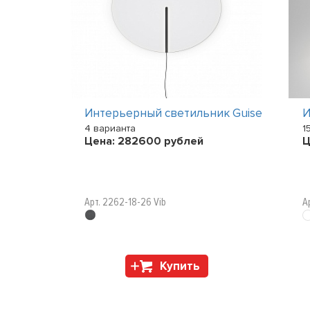
ик U-LIGHT
Интерьерный светильник Guise
И
4 варианта
1
Цена:
282600
рублей
Ц
Арт. 2262-18-26 Vib
А
Купить