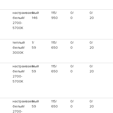
настраиваемый
1/
115/
0/
0/
белый/
146
950
0
20
2700-
5700K
теплый
1/
115/
0/
0/
белый/
59
650
0
20
3000К
настраиваемый
1/
115/
0/
0/
белый/
59
650
0
20
2700-
5700K
настраиваемый
1/
115/
0/
0/
белый/
59
650
0
20
2700-