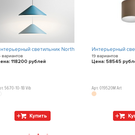
нтерьерный светильник North
Интерьерный св
5 вариантов
19 вариантов
ена:
118200
рублей
Цена:
58545
рубл
рт. 5670-10-1B Vib
Арт. 019520M Art
Купить
Ку