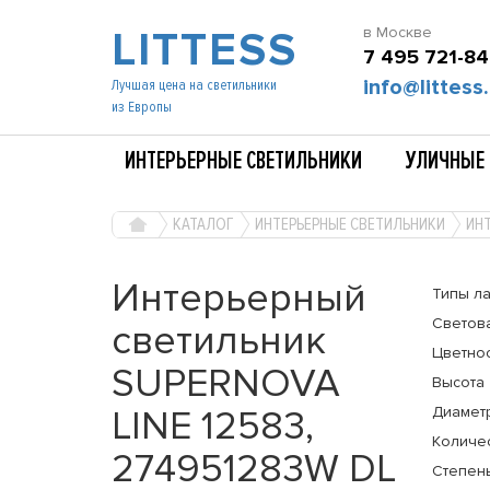
LITTESS
в Москве
7 495 721-84
info@littess.
Лучшая цена на светильники
из Европы
ИНТЕРЬЕРНЫЕ СВЕТИЛЬНИКИ
УЛИЧНЫЕ 
КАТАЛОГ
ИНТЕРЬЕРНЫЕ СВЕТИЛЬНИКИ
ИНТ
Интерьерный
Типы л
Светов
светильник
Цветно
SUPERNOVA
Высота
LINE 12583,
Диамет
Количе
274951283W DL
Степень