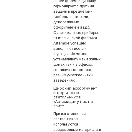
своей форме и дизайну
гармонирует с другими
вещами и предметами
(мебелью, шторами,
декоративным
оформлением и т.д.).
Осветительные приборы
от итальянской фабрики
Artemide успешно
выполняют все эти
функции. Их можно
устанавливать как в жилых
домах, так и в офисах,
гостиничных номерах,
разных учреждениях и
заведениях.
Широкий ассортимент
интерьерных
светильников
«Артемида» у нас на
сайте
При изготовлении
светильников
используются
современные материалы и