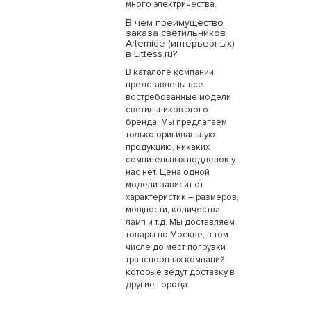
много электричества.
В чем преимущество
заказа светильников
Artemide (интерьерных)
в Littess.ru?
В каталоге компании
представлены все
востребованные модели
светильников этого
бренда. Мы предлагаем
только оригинальную
продукцию, никаких
сомнительных подделок у
нас нет. Цена одной
модели зависит от
характеристик – размеров,
мощности, количества
ламп и т.д. Мы доставляем
товары по Москве, в том
числе до мест погрузки
транспортных компаний,
которые ведут доставку в
другие города.