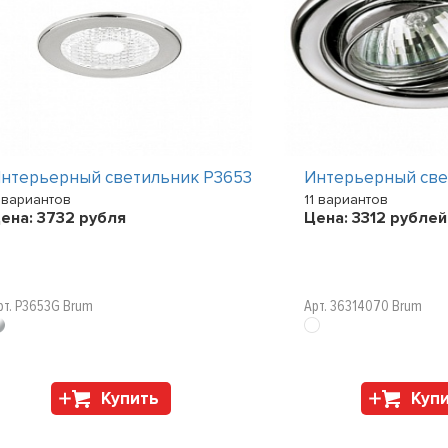
нтерьерный светильник P3653
Интерьерный све
 вариантов
11 вариантов
ена:
3732
рубля
Цена:
3312
рублей
рт. P3653G Brum
Арт. 36314070 Brum
Купить
Куп