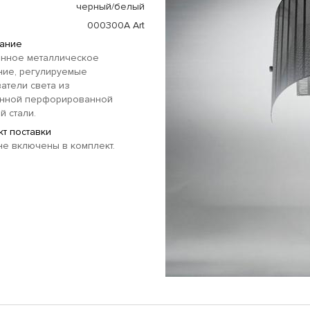
черный/белый
000300A Art
ание
нное металлическое
ние, регулируемые
атели света из
нной перфорированной
й стали.
т поставки
е включены в комплект.