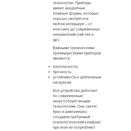
технологии. Приборы
имеют аккуратные
плавные формы, которые
хорошо смотрятся в
любом интерьере – от
классики до современных
направлений (хай-тек и
др.).
Важными техническими
преимуществами приборов
являются:
безопасность;
прочность;
устойчивость к длительным
нагрузкам.
Все устройства работают
по современным
энергосберегающим
технологиям. Они светят
ярко и равномерно,
создавая требуемый
психологический комфорт,
при этом не потребляют