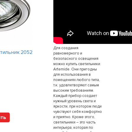
Для создания
тильник 2052
Интерьерный светильник BOREA
равномерного и
PL
безопасного освещения
можно купить светильники
Artemide. Они пригодны
Цена:
72000
рублей
для использования в
помещениях любого типа,
т.к. удовлетворяют самым
Арт. PLBOREABCCR Vist
высоким требованиям.
Каждый прибор создает
нужный уровень света и
яркости, при котором люди
чувствуют себя комфортно
ить
Купить
и приятно. Кроме этого,
светильники – это часть
интерьера, которая по