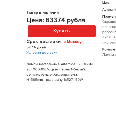
Цвет
Артикул
Товар в наличии
Примеч
Цена:
63374
рубля
Окраше
основа
Купить
рассеив
окраше
Срок доставки
в Москву
листово
от 14 дней
Комплек
Условия доставки
Лампы н
Лампы настольные Artemide. SHOGUN,
арт 000300A, цвет черный-белый,
регулируемые рассеиватели,
H=595mm, под лампу 1xE27 150W.