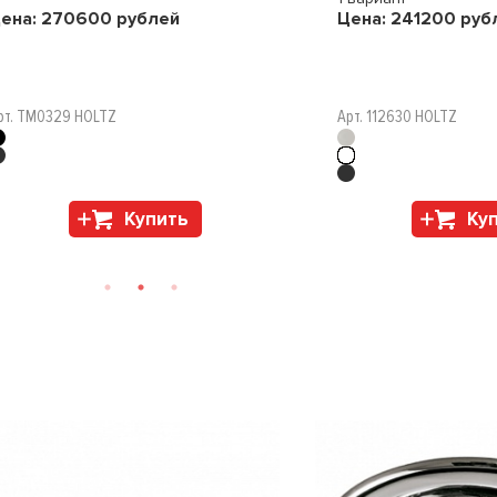
ена:
270600
рублей
Цена:
241200
руб
рт. TM0329 HOLTZ
Арт. 112630 HOLTZ
Купить
Ку