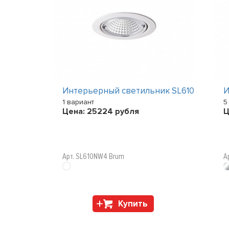
ик ZEPPO
Интерьерный светильник SL610
И
1 вариант
5
Цена:
25224
рубля
Ц
Арт. SL610NW4 Brum
А
Купить