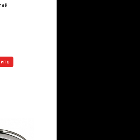
лей
Цена:
241200
рублей
Арт. 112317 HOLTZ
пить
Купить