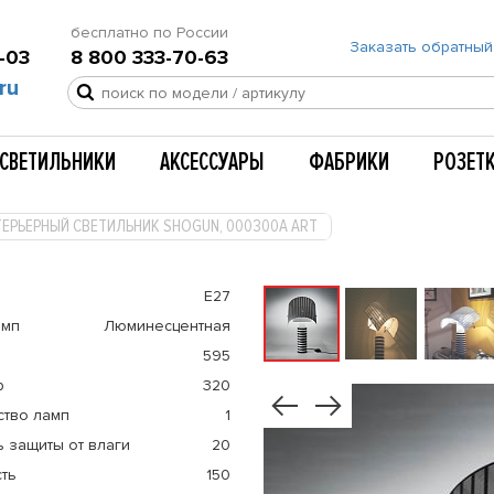
бесплатно по России
Заказать обратный
-03
8 800 333-70-63
ru
СВЕТИЛЬНИКИ
АКСЕССУАРЫ
ФАБРИКИ
РОЗЕТ
ТЕРЬЕРНЫЙ СВЕТИЛЬНИК SHOGUN, 000300A ART
E27
амп
Люминесцентная
595
р
320
ство ламп
1
 защиты от влаги
20
ть
150