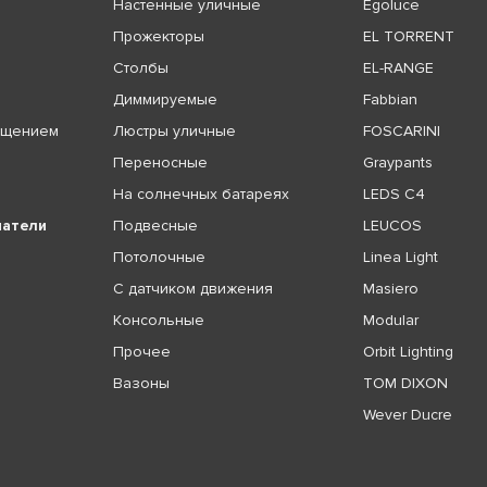
Настенные уличные
Egoluce
Прожекторы
EL TORRENT
Столбы
EL-RANGE
Диммируемые
Fabbian
ещением
Люстры уличные
FOSCARINI
Переносные
Graypants
На солнечных батареях
LEDS C4
чатели
Подвесные
LEUCOS
Потолочные
Linea Light
С датчиком движения
Masiero
Консольные
Modular
Прочее
Orbit Lighting
Вазоны
TOM DIXON
Wever Ducre