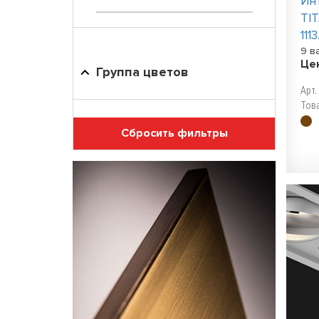
Ин
TI
111
9 в
Це
Группа цветов
Арт.
Тов
Сбросить фильтры