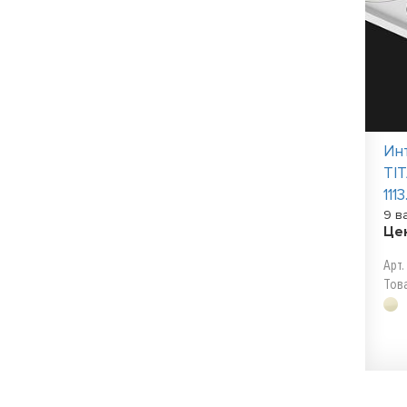
Ин
TI
111
9 в
Це
Арт.
Тов