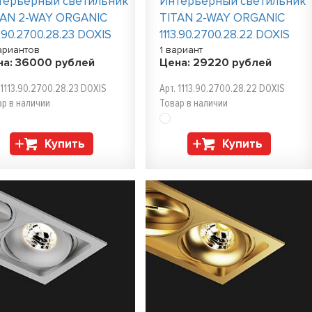
терьерный светильник
Интерьерный светильник
TAN 2-WAY ORGANIC
TITAN 2-WAY ORGANIC
3.90.2700.28.23 DOXIS
1113.90.2700.28.22 DOXIS
ариантов
1 вариант
на:
36000
рублей
Цена:
29220
рублей
 1113.90.2700.28.23 DOXIS
Арт. 1113.90.2700.28.22 DOXIS
ар в наличии
Товар в наличии
Купить
Купить