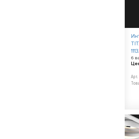
Ин
TI
111
6 в
Це
Арт.
Тов